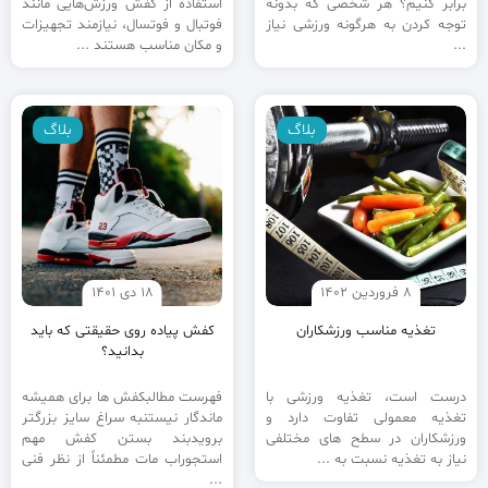
برابر کنیم؟ هر شخصی که بدونه
استفاده از کفش ورزش‌هایی مانند
توجه کردن به هرگونه ورزشی نیاز
فوتبال و فوتسال، نیازمند تجهیزات
...
و مکان مناسب هستند ...
بلاگ
بلاگ
8 فروردین 1402
18 دی 1401
تغذیه مناسب ورزشکاران
کفش پیاده روی حقیقتی که باید
بدانید؟
درست است، تغذیه ورزشی با
فهرست مطالبکفش ها برای همیشه
تغذیه معمولی تفاوت دارد و
ماندگار نیستنبه سراغ سایز بزرگتر
ورزشکاران در سطح های مختلفی
برویدبند بستن کفش مهم
نیاز به تغذیه نسبت به ...
استجوراب مات مطمئناً از نظر فنی
...