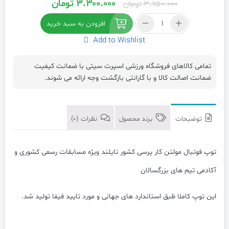
قیمت
قیمت
۳.۳۰۰.۰۰۰
تومان
۳.۷۵۰.۰۰۰
تومان
اصلی:
فعلی:
توپ
افزودن به سبد خرید
فوتبال
۳.۷۵۰.۰۰۰ تومان
۳.۳۰۰.۰۰۰ تومان.
Add to Wishlist
مولتن
بود.
5000هزار
پرسی
تمامی کالاهای فروشگاه ورزشی اسپرت سیتی با ضمانت کیفیت
عدد
ضمانت اصالت کالا و با گارانتی بازگشت وجه ارائه می شوند.
توضیحات
برند محصول
نظرات (0)
توپ فوتبال مولتن کار پرسی کشور تایلند ویژه مسابقات رسمی کشوری و
آکادمی تیم های بزرگسالان
این توپ کاملا ظبق استاندارد های جهانی و مورد تایید فیفا تولید شد.